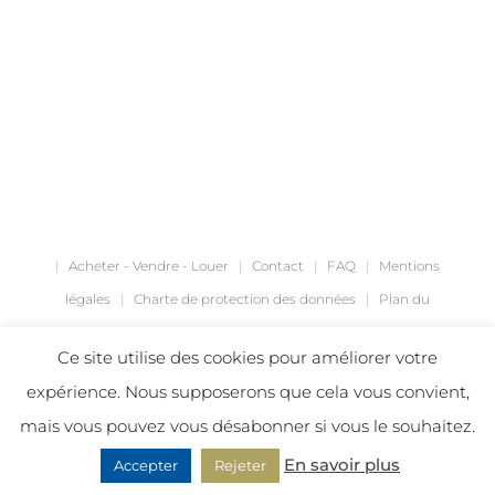
|
Acheter - Vendre - Louer
|
Contact
|
FAQ
|
Mentions
légales
|
Charte de protection des données
|
Plan du
site
|
Création de site internet
agence Café Noir
|
Ce site utilise des cookies pour améliorer votre
expérience. Nous supposerons que cela vous convient,
mais vous pouvez vous désabonner si vous le souhaitez.
Facebook
LinkedIn
Instagram
En savoir plus
Accepter
Rejeter