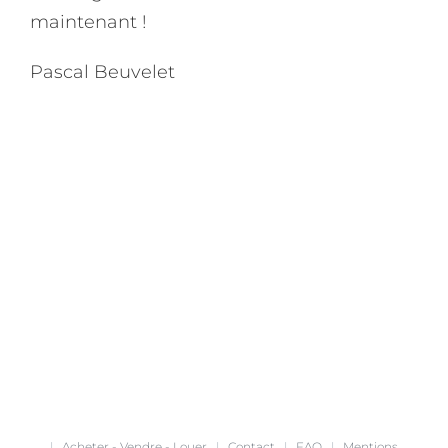
maintenant !
Pascal Beuvelet
|
Acheter - Vendre - Louer
|
Contact
|
FAQ
|
Mentions