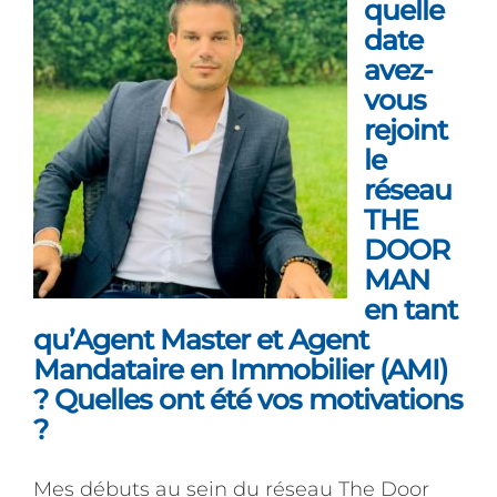
quelle
date
avez-
vous
rejoint
le
réseau
THE
DOOR
MAN
en tant
qu’Agent Master et Agent
Mandataire en Immobilier (AMI)
? Quelles ont été vos motivations
?
Mes débuts au sein du réseau The Door