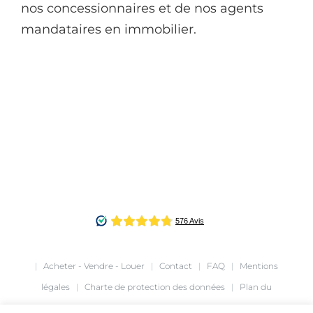
nos concessionnaires et de nos agents
mandataires en immobilier.
|
Acheter - Vendre - Louer
|
Contact
|
FAQ
|
Mentions
légales
|
Charte de protection des données
|
Plan du
site
|
Création de site internet
agence Café Noir
|