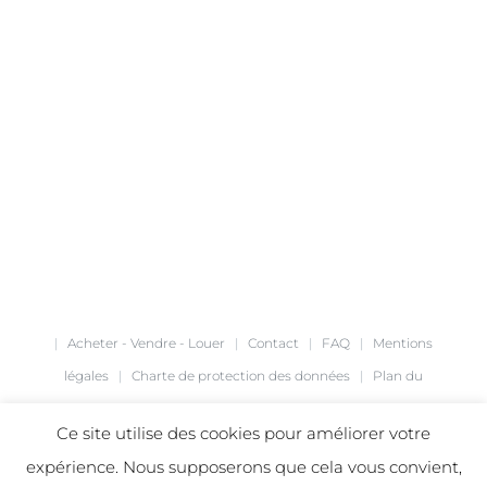
|
Acheter - Vendre - Louer
|
Contact
|
FAQ
|
Mentions
légales
|
Charte de protection des données
|
Plan du
site
|
Création de site internet
agence Café Noir
|
Ce site utilise des cookies pour améliorer votre
expérience. Nous supposerons que cela vous convient,