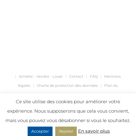
|
Acheter - Vendre - Louer
|
Contact
|
FAQ
|
Mentions
légales
|
Charte de protection des données
|
Plan du
site
|
Création de site internet
agence Café Noir
|
Ce site utilise des cookies pour améliorer votre
expérience. Nous supposerons que cela vous convient,
mais vous pouvez vous désabonner si vous le souhaitez.
Facebook
LinkedIn
Instagram
En savoir plus
Accepter
Rejeter