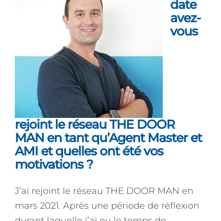
date
avez-
vous
rejoint le réseau THE DOOR
MAN en tant qu’Agent Master et
AMI et quelles ont été vos
motivations ?
J’ai rejoint le réseau THE DOOR MAN en
mars 2021. Après une période de réflexion
durant laquelle j’ai eu le temps de