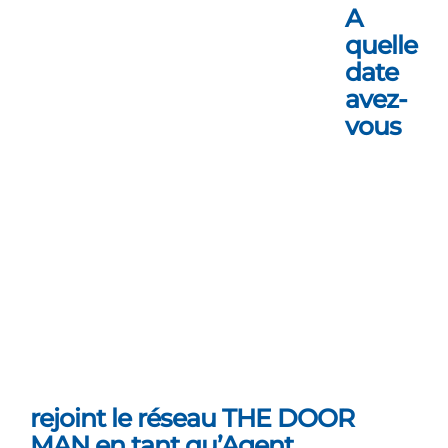
A
quelle
date
avez-
vous
rejoint le réseau THE DOOR
MAN en tant qu’Agent