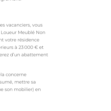
des vacanciers, vous
de Loueur Meublé Non
t votre résidence
rieurs à 23 000 € et
ierez d’un abattement
Cela concerne
ésumé, mettre sa
ue son mobilier) en