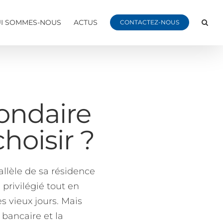
I SOMMES-NOUS
ACTUS
CONTACTEZ-NOUS
ondaire
choisir
?
llèle de sa résidence
 privilégié tout en
s vieux jours. Mais
 bancaire et la