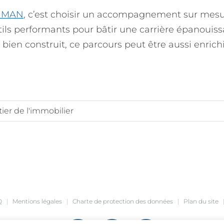
 MAN
, c’est choisir un accompagnement sur mesu
ls performants pour bâtir une carrière épanouissa
 bien construit, ce parcours peut être aussi enric
ier de l'immobilier
Q
|
Mentions légales
|
Charte de protection des données
|
Plan du site