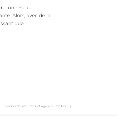
re, un réseau
nte. Alors, avec de la
hissant que
|
Création de site internet
agence Café Noir
|