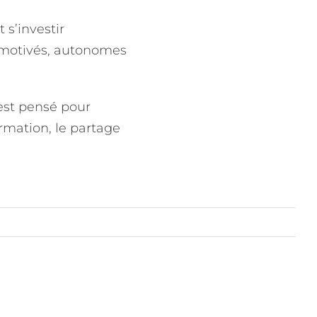
 s’investir
s motivés, autonomes
est pensé pour
ormation, le partage