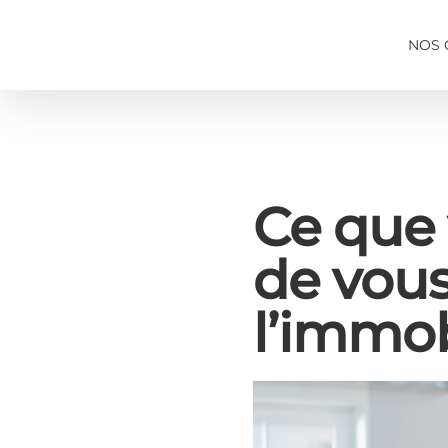
Passer
au
NOS 
contenu
Ce que 
de vous
l’immob