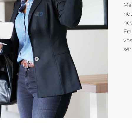
Man
not
no
Fra
vos
sér