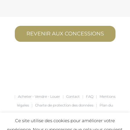
REVENIR AUX CONCESSIONS
|
Acheter - Vendre - Louer
|
Contact
|
FAQ
|
Mentions
légales
|
Charte de protection des données
|
Plan du
site
|
Création de site internet
agence Café Noir
|
Ce site utilise des cookies pour améliorer votre
expérience. Nous supposerons que cela vous convient,