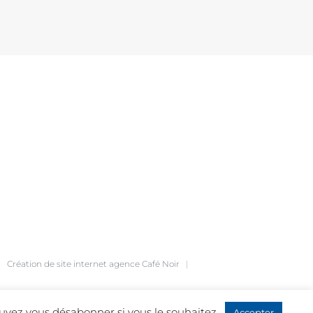
|
Création de site internet
agence Café Noir
|
ouvez vous désabonner si vous le souhaitez.
Accepter