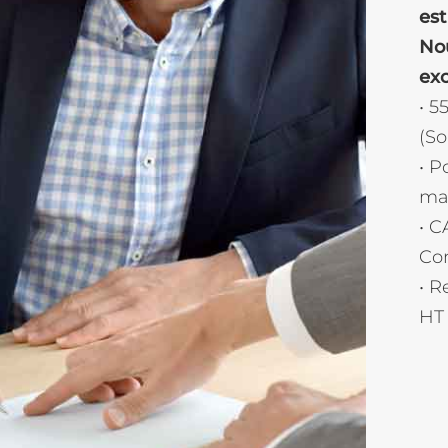
est
No
exc
• 5
(S
• P
man
• C
Con
• R
HT