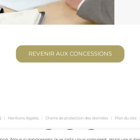
REVENIR AUX CONCESSIONS
Q
|
Mentions légales
|
Charte de protection des données
|
Plan du site
rience. Nous supposerons que cela vous convient, mais vous p