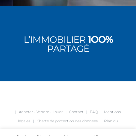
L’IMMOBILIER
1OO%
PARTAGÉ
|
Acheter - Vendre - Louer
|
Contact
|
FAQ
|
Mentions
légales
|
Charte de protection des données
|
Plan du
site
|
Création de site internet
agence Café Noir
|