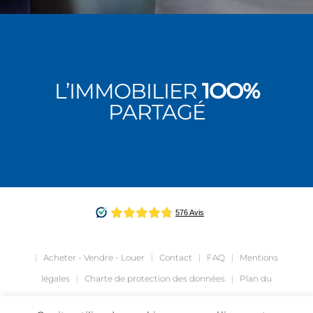
L’IMMOBILIER
1OO%
PARTAGÉ
|
Acheter - Vendre - Louer
|
Contact
|
FAQ
|
Mentions
légales
|
Charte de protection des données
|
Plan du
site
|
Création de site internet
agence Café Noir
|