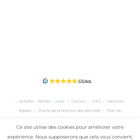
|
Acheter - Vendre - Louer
|
Contact
|
FAQ
|
Mentions
légales
|
Charte de protection des données
|
Plan du
site
|
Création de site internet
agence Café Noir
|
Ce site utilise des cookies pour améliorer votre
expérience. Nous supposerons que cela vous convient,