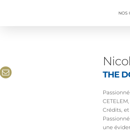
Passer
au
NOS 
contenu
Nico
THE DO
Passionné 
CETELEM, j
Crédits, e
Passionné
une éviden