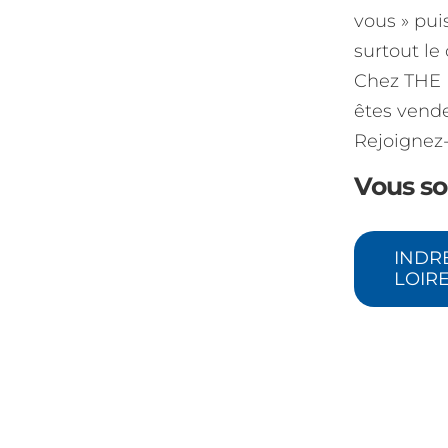
vous » pui
surtout l
Chez THE D
êtes vende
Rejoignez-
Vous so
INDRE
LOIR