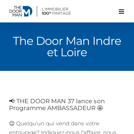
Passer
au
contenu
The Door Man Indre
et Loire
📢 THE DOOR MAN 37 lance son
Programme AMBASSADEUR 🤩
😉 Quelqu'un qui vend dans votre
entourage? Indiquez-nous l'affaire, nous