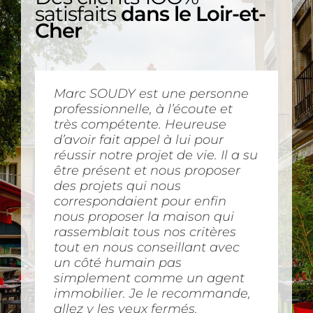
satisfaits
dans le Loir-et-
Cher
Marc SOUDY est une personne
Agent immobilier très
Super professionnel, belle
Notre expérience avec M
professionnelle, à l’écoute et
compétent, ayant un bon sens
rencontre . Mr Soudy ne lâche
Ripault a été des plus agréable.
très compétente. Heureuse
relationnel et à l écoute de ses
rien , et grâce à tout ça ma
Toujours à l’écoute, avec
d’avoir fait appel à lui pour
clients ainsi que de ses
maison est partie en deux
beaucoup de bienveillance.
réussir notre projet de vie. Il a su
vendeurs. Grâce à lui, nous
semaine alors qu’elle était dans
Notre transaction s’est déroulée
être présent et nous proposer
avons réussi à trouver un bien
une autre agence depuis plus
sans aucune difficultés et nous
des projets qui nous
qui rassemblait nos critères.
de huit mois … Un grand merci
en sommes ravis.
correspondaient pour enfin
Nous avons pu y rentrer en à
à lui .
nous proposer la maison qui
peine 1 mois et demi !
Maryse P.
rassemblait tous nos critères
Cédric C.
tout en nous conseillant avec
Amandine C.
un côté humain pas
simplement comme un agent
immobilier. Je le recommande,
allez y les yeux fermés.