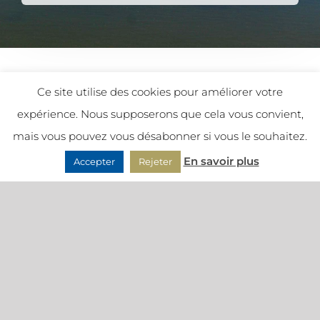
|
Acheter - Vendre - Louer
|
Contact
|
FAQ
|
Mentions
légales
|
Charte de protection des données
|
Plan du
site
|
Création de site internet
agence Café Noir
|